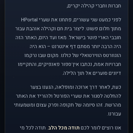
חברות וחברי קהילה יקרים,
לפני כמעט שני עשורים, פתחנו את שערי HPortal
מתוך חלום פשוט: ליצור בית חם וקהילה אוהבת עבור
חובבי הארי פוטר בישראל. מאז ועד היום, האתר הזה
היה הרבה יותר מסתם דף אינטרנט – הוא היה
הוגוורטס הווירטואלי של כולנו. מקום שבו נרקמו
חברויות אמת, נכתבו אין־ספור פאנפיקים, והתקיימו
דיונים סוערים אל תוך הלילה.
כעת, לאחר דרך ארוכה ומופלאה, הגענו בצער
להחלטה לסגור את שערי הפורטל ולהוריד את האתר
מהרשת. זהו סיומה של תקופה ופרק עצום ומשמעותי
עבורנו.
אנו רוצים לומר לכם
תודה מכל הלב
. תודה לכל מי