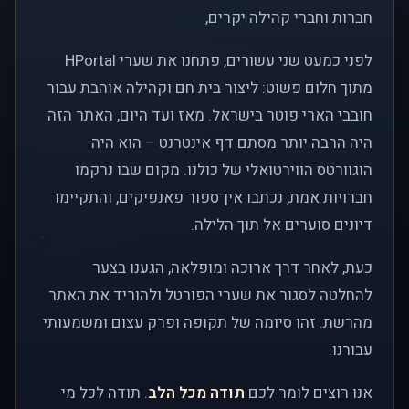
חברות וחברי קהילה יקרים,
לפני כמעט שני עשורים, פתחנו את שערי HPortal
מתוך חלום פשוט: ליצור בית חם וקהילה אוהבת עבור
חובבי הארי פוטר בישראל. מאז ועד היום, האתר הזה
היה הרבה יותר מסתם דף אינטרנט – הוא היה
הוגוורטס הווירטואלי של כולנו. מקום שבו נרקמו
חברויות אמת, נכתבו אין־ספור פאנפיקים, והתקיימו
דיונים סוערים אל תוך הלילה.
כעת, לאחר דרך ארוכה ומופלאה, הגענו בצער
להחלטה לסגור את שערי הפורטל ולהוריד את האתר
מהרשת. זהו סיומה של תקופה ופרק עצום ומשמעותי
עבורנו.
אנו רוצים לומר לכם
תודה מכל הלב
. תודה לכל מי