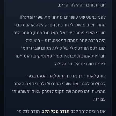
חברות וחברי קהילה יקרים,
לפני כמעט שני עשורים, פתחנו את שערי HPortal
מתוך חלום פשוט: ליצור בית חם וקהילה אוהבת עבור
חובבי הארי פוטר בישראל. מאז ועד היום, האתר הזה
היה הרבה יותר מסתם דף אינטרנט – הוא היה
הוגוורטס הווירטואלי של כולנו. מקום שבו נרקמו
חברויות אמת, נכתבו אין־ספור פאנפיקים, והתקיימו
דיונים סוערים אל תוך הלילה.
כעת, לאחר דרך ארוכה ומופלאה, הגענו בצער
להחלטה לסגור את שערי הפורטל ולהוריד את האתר
מהרשת. זהו סיומה של תקופה ופרק עצום ומשמעותי
עבורנו.
אנו רוצים לומר לכם
תודה מכל הלב
. תודה לכל מי