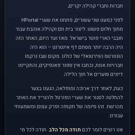
חברות וחברי קהילה יקרים,
לפני כמעט שני עשורים, פתחנו את שערי HPortal
מתוך חלום פשוט: ליצור בית חם וקהילה אוהבת עבור
חובבי הארי פוטר בישראל. מאז ועד היום, האתר הזה
היה הרבה יותר מסתם דף אינטרנט – הוא היה
הוגוורטס הווירטואלי של כולנו. מקום שבו נרקמו
חברויות אמת, נכתבו אין־ספור פאנפיקים, והתקיימו
דיונים סוערים אל תוך הלילה.
כעת, לאחר דרך ארוכה ומופלאה, הגענו בצער
להחלטה לסגור את שערי הפורטל ולהוריד את האתר
מהרשת. זהו סיומה של תקופה ופרק עצום ומשמעותי
עבורנו.
אנו רוצים לומר לכם
תודה מכל הלב
. תודה לכל מי