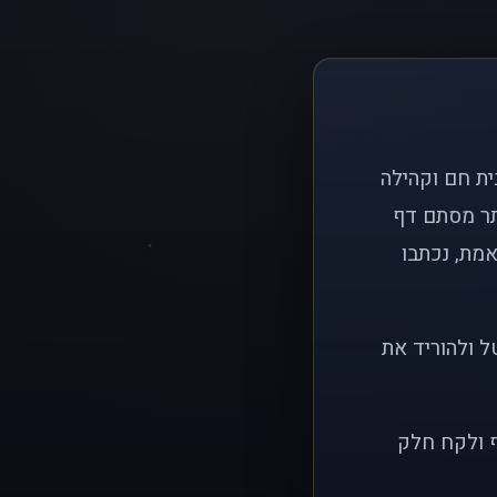
ם פשוט: ליצור בית חם וקהילה
ותר מסתם דף
אמת, נכתבו
ל ולהוריד את
ף ולקח חלק