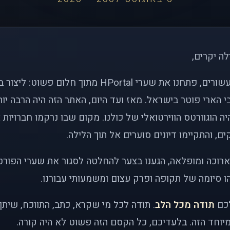
לה יקרים,
לפני כמעט שני עשורים, פתחנו את שערי HPortal מתוך חלו
י הארי פוטר בישראל. מאז ועד היום, האתר הזה היה הרבה י
ה הוגוורטס הווירטואלי של כולנו. מקום שבו נרקמו חברויות 
ם, והתקיימו דיונים סוערים אל תוך הלילה.
רוכה ומופלאה, הגענו בצער להחלטה לסגור את שערי הפורט
 סיומה של תקופה ופרק עצום ומשמעותי עבורנו.
לכם
תודה מכל הלב
. תודה לכל מי שקרא, כתב, התווכח, שית
יוחד הזה. בלעדיכם, כל הקסם הזה פשוט לא היה קורה.