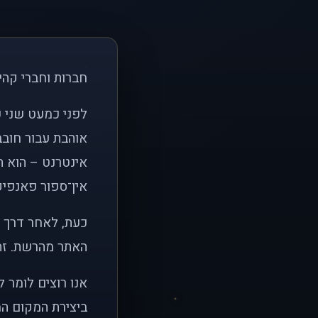
חברות וחברי קהי
אוהבת עבור חובב
אינטרנט – הוא הי
אין־ספור פאנפיקי
כעת, לאחר דרך א
האתר מהרשת. זהו
אנו רוצים לומר 
ביצירת המקום המ