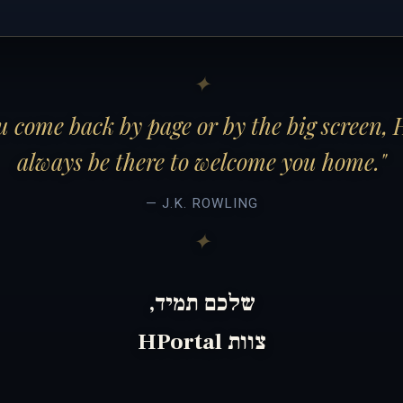
 come back by page or by the big screen, 
always be there to welcome you home."
— J.K. ROWLING
שלכם תמיד,
צוות HPortal