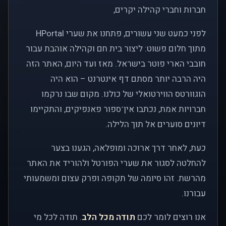
חברות וחברי קהילה יקרים,
לפני כמעט שני עשורים, פתחנו את שערי HPortal
מתוך חלום פשוט: ליצור בית חם וקהילה אוהבת עבור
חובבי הארי פוטר בישראל. מאז ועד היום, האתר הזה
היה הרבה יותר מסתם דף אינטרנט – הוא היה
הוגוורטס הווירטואלי של כולנו. מקום שבו נרקמו
חברויות אמת, נכתבו אין־ספור פאנפיקים, והתקיימו
דיונים סוערים אל תוך הלילה.
כעת, לאחר דרך ארוכה ומופלאה, הגענו בצער
להחלטה לסגור את שערי הפורטל ולהוריד את האתר
מהרשת. זהו סיומה של תקופה ופרק עצום ומשמעותי
עבורנו.
אנו רוצים לומר לכם
תודה מכל הלב
. תודה לכל מי