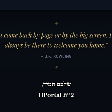
 come back by page or by the big screen, 
always be there to welcome you home."
— J.K. ROWLING
שלכם תמיד,
צוות HPortal