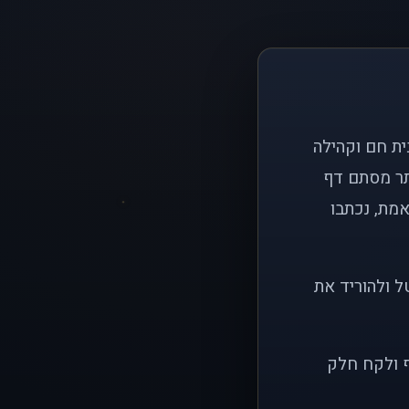
ם פשוט: ליצור בית חם וקהילה
ותר מסתם דף
אמת, נכתבו
ל ולהוריד את
ף ולקח חלק