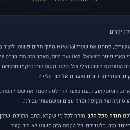
לה יקרים,
לפני כמעט שני עשורים, פתחנו את שערי HPortal מתוך חלו
י הארי פוטר בישראל. מאז ועד היום, האתר הזה היה הרבה י
ה הוגוורטס הווירטואלי של כולנו. מקום שבו נרקמו חברויות 
ם, והתקיימו דיונים סוערים אל תוך הלילה.
רוכה ומופלאה, הגענו בצער להחלטה לסגור את שערי הפורט
 סיומה של תקופה ופרק עצום ומשמעותי עבורנו.
לכם
תודה מכל הלב
. תודה לכל מי שקרא, כתב, התווכח, שית
יוחד הזה. בלעדיכם, כל הקסם הזה פשוט לא היה קורה.