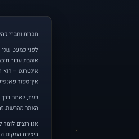
חברות וחברי קהי
אוהבת עבור חובב
אינטרנט – הוא הי
אין־ספור פאנפיקי
כעת, לאחר דרך א
האתר מהרשת. זהו
אנו רוצים לומר 
ביצירת המקום המ