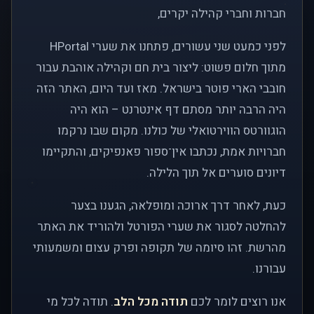
חברות וחברי קהילה יקרים,
לפני כמעט שני עשורים, פתחנו את שערי HPortal
מתוך חלום פשוט: ליצור בית חם וקהילה אוהבת עבור
חובבי הארי פוטר בישראל. מאז ועד היום, האתר הזה
היה הרבה יותר מסתם דף אינטרנט – הוא היה
הוגוורטס הווירטואלי של כולנו. מקום שבו נרקמו
חברויות אמת, נכתבו אין־ספור פאנפיקים, והתקיימו
דיונים סוערים אל תוך הלילה.
כעת, לאחר דרך ארוכה ומופלאה, הגענו בצער
להחלטה לסגור את שערי הפורטל ולהוריד את האתר
מהרשת. זהו סיומה של תקופה ופרק עצום ומשמעותי
עבורנו.
אנו רוצים לומר לכם
תודה מכל הלב
. תודה לכל מי