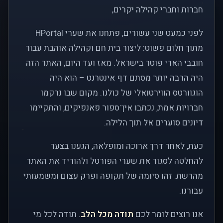
חברות וחברי קהילה יקרים,
לפני כמעט שני עשורים, פתחנו את שערי HPortal
מתוך חלום פשוט: ליצור בית חם וקהילה אוהבת עבור
חובבי הארי פוטר בישראל. מאז ועד היום, האתר הזה
היה הרבה יותר מסתם דף אינטרנט – הוא היה
הוגוורטס הווירטואלי של כולנו. מקום שבו נרקמו
חברויות אמת, נכתבו אין־ספור פאנפיקים, והתקיימו
דיונים סוערים אל תוך הלילה.
כעת, לאחר דרך ארוכה ומופלאה, הגענו בצער
להחלטה לסגור את שערי הפורטל ולהוריד את האתר
מהרשת. זהו סיומה של תקופה ופרק עצום ומשמעותי
עבורנו.
אנו רוצים לומר לכם
תודה מכל הלב
. תודה לכל מי