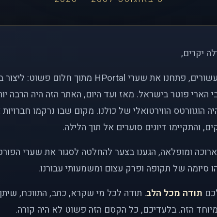
לה יקרים,
לפני כמעט שני עשורים, פתחנו את שערי HPortal מתוך חלו
י הארי פוטר בישראל. מאז ועד היום, האתר הזה היה הרבה י
ה הוגוורטס הווירטואלי של כולנו. מקום שבו נרקמו חברויות 
ם, והתקיימו דיונים סוערים אל תוך הלילה.
רוכה ומופלאה, הגענו בצער להחלטה לסגור את שערי הפורט
 סיומה של תקופה ופרק עצום ומשמעותי עבורנו.
לכם
תודה מכל הלב
. תודה לכל מי שקרא, כתב, התווכח, שית
יוחד הזה. בלעדיכם, כל הקסם הזה פשוט לא היה קורה.