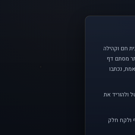
ם פשוט: ליצור בית חם וקהילה
ותר מסתם דף
אמת, נכתבו
ל ולהוריד את
ף ולקח חלק