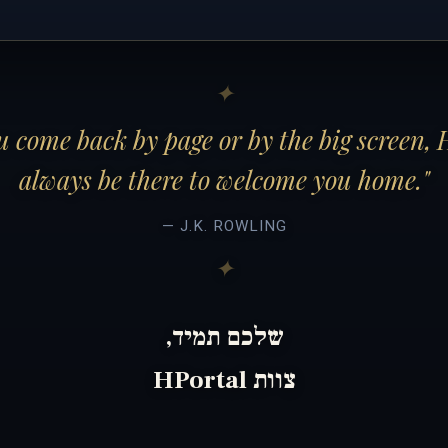
 come back by page or by the big screen, 
always be there to welcome you home."
— J.K. ROWLING
שלכם תמיד,
צוות HPortal