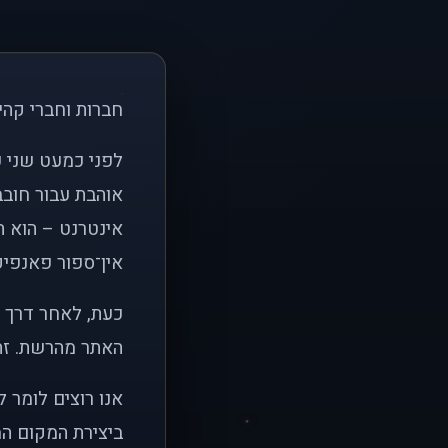
חברות וחברי קהי
אוהבת עבור חובב
אינטרנט – הוא הי
אין־ספור פאנפיקי
כעת, לאחר דרך א
האתר מהרשת. זהו
אנו רוצים לומר 
ביצירת המקום המ