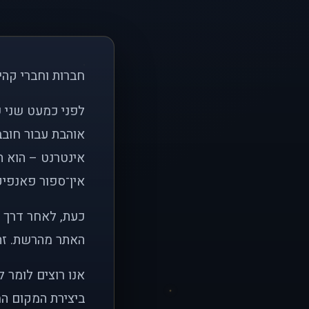
חברות וחברי קהי
אוהבת עבור חובב
אינטרנט – הוא הי
אין־ספור פאנפיקי
כעת, לאחר דרך א
האתר מהרשת. זהו
אנו רוצים לומר 
ביצירת המקום המ