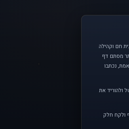
ם פשוט: ליצור בית חם וקהילה
ותר מסתם דף
אמת, נכתבו
ל ולהוריד את
ף ולקח חלק