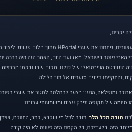
לה יקרים,
לפני כמעט שני עשורים, פתחנו את שערי HPortal מתוך חלו
י הארי פוטר בישראל. מאז ועד היום, האתר הזה היה הרבה י
ה הוגוורטס הווירטואלי של כולנו. מקום שבו נרקמו חברויות 
ם, והתקיימו דיונים סוערים אל תוך הלילה.
רוכה ומופלאה, הגענו בצער להחלטה לסגור את שערי הפורט
 סיומה של תקופה ופרק עצום ומשמעותי עבורנו.
לכם
תודה מכל הלב
. תודה לכל מי שקרא, כתב, התווכח, שית
יוחד הזה. בלעדיכם, כל הקסם הזה פשוט לא היה קורה.