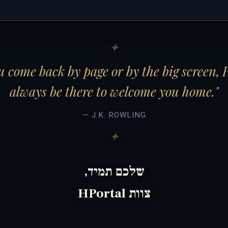
 come back by page or by the big screen, 
always be there to welcome you home."
— J.K. ROWLING
שלכם תמיד,
צוות HPortal