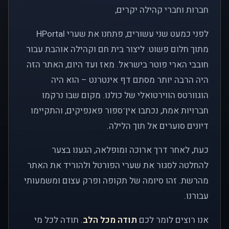
חברות וחברי קהילה יקרים,
לפני כמעט שני עשורים, פתחנו את שערי HPortal
מתוך חלום פשוט: ליצור בית חם וקהילה אוהבת עבור
חובבי הארי פוטר בישראל. מאז ועד היום, האתר הזה
היה הרבה יותר מסתם דף אינטרנט – הוא היה
הוגוורטס הווירטואלי של כולנו. מקום שבו נרקמו
חברויות אמת, נכתבו אין־ספור פאנפיקים, והתקיימו
דיונים סוערים אל תוך הלילה.
כעת, לאחר דרך ארוכה ומופלאה, הגענו בצער
להחלטה לסגור את שערי הפורטל ולהוריד את האתר
מהרשת. זהו סיומה של תקופה ופרק עצום ומשמעותי
עבורנו.
אנו רוצים לומר לכם
תודה מכל הלב
. תודה לכל מי