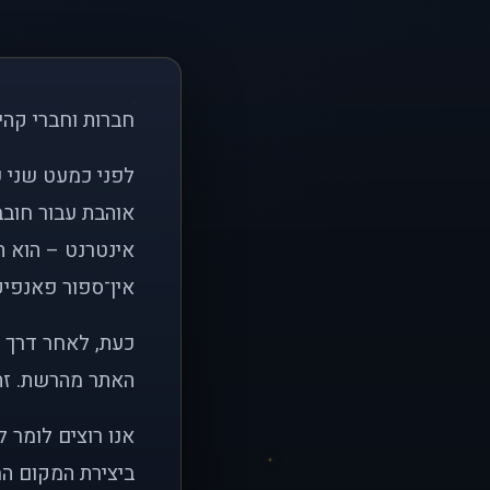
חברות וחברי קהי
אוהבת עבור חובב
אינטרנט – הוא הי
אין־ספור פאנפיקי
כעת, לאחר דרך א
האתר מהרשת. זהו
אנו רוצים לומר 
ביצירת המקום המ