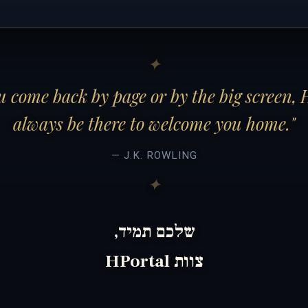
 come back by page or by the big screen, 
always be there to welcome you home."
— J.K. ROWLING
שלכם תמיד,
צוות HPortal