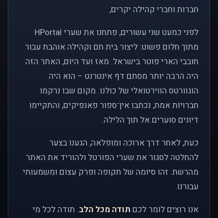
חברות וחברי קהילה יקרים,
לפני כמעט שני עשורים, פתחנו את שערי HPortal
מתוך חלום פשוט: ליצור בית חם וקהילה אוהבת עבור
חובבי הארי פוטר בישראל. מאז ועד היום, האתר הזה
היה הרבה יותר מסתם דף אינטרנט – הוא היה
הוגוורטס הווירטואלי של כולנו. מקום שבו נרקמו
חברויות אמת, נכתבו אין־ספור פאנפיקים, והתקיימו
דיונים סוערים אל תוך הלילה.
כעת, לאחר דרך ארוכה ומופלאה, הגענו בצער
להחלטה לסגור את שערי הפורטל ולהוריד את האתר
מהרשת. זהו סיומה של תקופה ופרק עצום ומשמעותי
עבורנו.
אנו רוצים לומר לכם
תודה מכל הלב
. תודה לכל מי