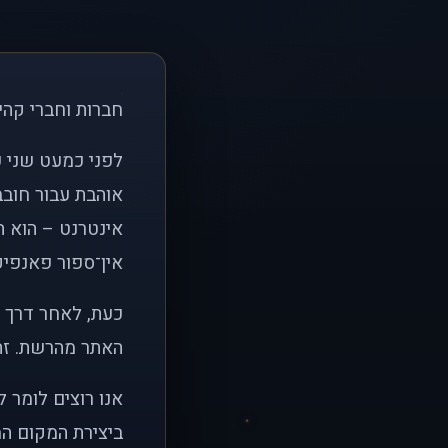
חברות וחברי קהי
אוהבת עבור חובב
אינטרנט – הוא הי
אין־ספור פאנפיקי
כעת, לאחר דרך א
האתר מהרשת. זהו
אנו רוצים לומר 
ביצירת המקום המ