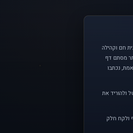
ם פשוט: ליצור בית חם וקהילה
ותר מסתם דף
אמת, נכתבו
ל ולהוריד את
ף ולקח חלק