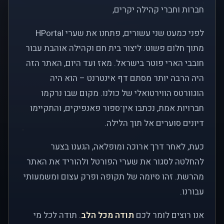
חברות וחברי קהילה יקרים,
לפני כמעט שני עשורים, פתחנו את שערי HPortal
מתוך חלום פשוט: ליצור בית חם וקהילה אוהבת עבור
חובבי הארי פוטר בישראל. מאז ועד היום, האתר הזה
היה הרבה יותר מסתם דף אינטרנט – הוא היה
הוגוורטס הווירטואלי של כולנו. מקום שבו נרקמו
חברויות אמת, נכתבו אין־ספור פאנפיקים, והתקיימו
דיונים סוערים אל תוך הלילה.
כעת, לאחר דרך ארוכה ומופלאה, הגענו בצער
להחלטה לסגור את שערי הפורטל ולהוריד את האתר
מהרשת. זהו סיומה של תקופה ופרק עצום ומשמעותי
עבורנו.
אנו רוצים לומר לכם
תודה מכל הלב
. תודה לכל מי