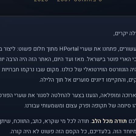
לה יקרים,
לפני כמעט שני עשורים, פתחנו את שערי HPortal מתוך חלו
י הארי פוטר בישראל. מאז ועד היום, האתר הזה היה הרבה י
ה הוגוורטס הווירטואלי של כולנו. מקום שבו נרקמו חברויות 
ם, והתקיימו דיונים סוערים אל תוך הלילה.
רוכה ומופלאה, הגענו בצער להחלטה לסגור את שערי הפורט
 סיומה של תקופה ופרק עצום ומשמעותי עבורנו.
לכם
תודה מכל הלב
. תודה לכל מי שקרא, כתב, התווכח, שית
יוחד הזה. בלעדיכם, כל הקסם הזה פשוט לא היה קורה.