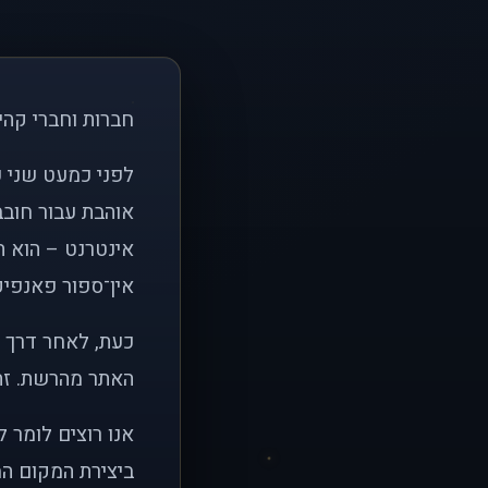
חברות וחברי קהי
אוהבת עבור חובב
אינטרנט – הוא הי
אין־ספור פאנפיקי
כעת, לאחר דרך א
האתר מהרשת. זהו
אנו רוצים לומר 
ביצירת המקום המ