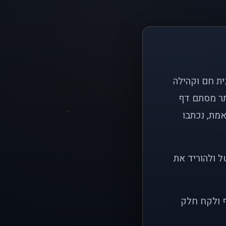
ם פשוט: ליצור בית חם וקהילה
ותר מסתם דף
אמת, נכתבו
ל ולהוריד את
ף ולקח חלק