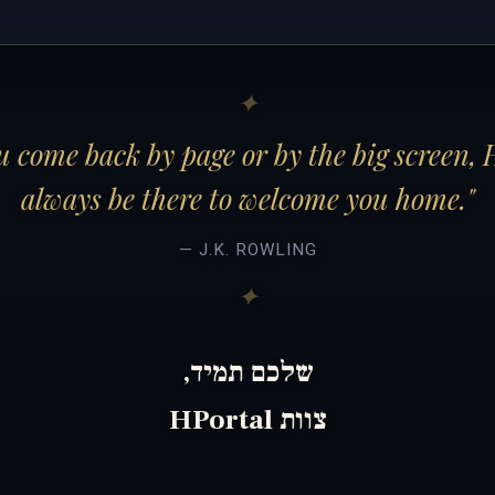
 come back by page or by the big screen, 
always be there to welcome you home."
— J.K. ROWLING
שלכם תמיד,
צוות HPortal