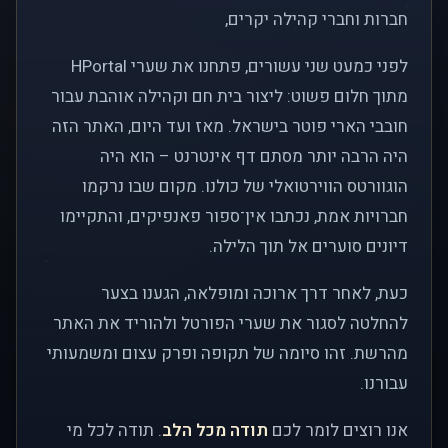
חברות וחברי קהילה יקרים,
לפני כמעט שני עשורים, פתחנו את שערי HPortal
מתוך חלום פשוט: ליצור בית חם וקהילה אוהבת עבור
חובבי הארי פוטר בישראל. מאז ועד היום, האתר הזה
היה הרבה יותר מסתם דף אינטרנט – הוא היה
הוגוורטס הווירטואלי של כולנו. מקום שבו נרקמו
חברויות אמת, נכתבו אין־ספור פאנפיקים, והתקיימו
דיונים סוערים אל תוך הלילה.
כעת, לאחר דרך ארוכה ומופלאה, הגענו בצער
להחלטה לסגור את שערי הפורטל ולהוריד את האתר
מהרשת. זהו סיומה של תקופה ופרק עצום ומשמעותי
עבורנו.
אנו רוצים לומר לכם
תודה מכל הלב
. תודה לכל מי