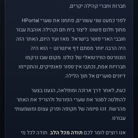
חברות וחברי קהילה יקרים,
לפני כמעט שני עשורים, פתחנו את שערי HPortal
מתוך חלום פשוט: ליצור בית חם וקהילה אוהבת עבור
חובבי הארי פוטר בישראל. מאז ועד היום, האתר הזה
היה הרבה יותר מסתם דף אינטרנט – הוא היה
הוגוורטס הווירטואלי של כולנו. מקום שבו נרקמו
חברויות אמת, נכתבו אין־ספור פאנפיקים, והתקיימו
דיונים סוערים אל תוך הלילה.
כעת, לאחר דרך ארוכה ומופלאה, הגענו בצער
להחלטה לסגור את שערי הפורטל ולהוריד את האתר
מהרשת. זהו סיומה של תקופה ופרק עצום ומשמעותי
עבורנו.
אנו רוצים לומר לכם
תודה מכל הלב
. תודה לכל מי