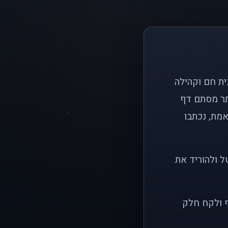
ם פשוט: ליצור בית חם וקהילה
ותר מסתם דף
אמת, נכתבו
ל ולהוריד את
ף ולקח חלק