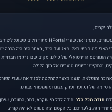
לה יקרים,
לפני כמעט שני עשורים, פתחנו את שערי HPortal מתוך חלו
י הארי פוטר בישראל. מאז ועד היום, האתר הזה היה הרבה י
ה הוגוורטס הווירטואלי של כולנו. מקום שבו נרקמו חברויות 
ם, והתקיימו דיונים סוערים אל תוך הלילה.
רוכה ומופלאה, הגענו בצער להחלטה לסגור את שערי הפורט
 סיומה של תקופה ופרק עצום ומשמעותי עבורנו.
לכם
תודה מכל הלב
. תודה לכל מי שקרא, כתב, התווכח, שית
יוחד הזה. בלעדיכם, כל הקסם הזה פשוט לא היה קורה.