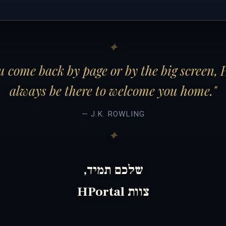
 come back by page or by the big screen, 
always be there to welcome you home."
— J.K. ROWLING
שלכם תמיד,
צוות HPortal