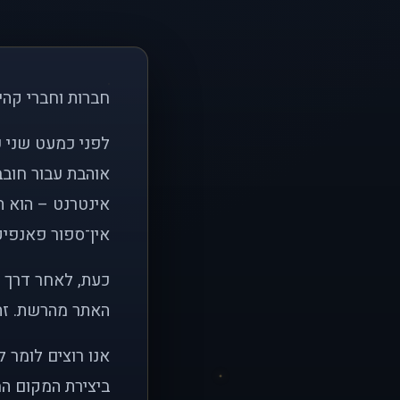
חברות וחברי קהי
אוהבת עבור חובב
אינטרנט – הוא הי
אין־ספור פאנפיקי
כעת, לאחר דרך א
האתר מהרשת. זהו
אנו רוצים לומר 
ביצירת המקום המ