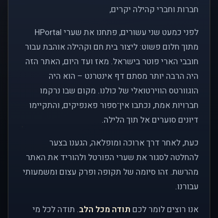
חברות וחברי קהילה יקרים,
לפני כמעט שני עשורים, פתחנו את שערי HPortal
מתוך חלום פשוט: ליצור בית חם וקהילה אוהבת עבור
חובבי הארי פוטר בישראל. מאז ועד היום, האתר הזה
היה הרבה יותר מסתם דף אינטרנט – הוא היה
הוגוורטס הווירטואלי של כולנו. מקום שבו נרקמו
חברויות אמת, נכתבו אין־ספור פאנפיקים, והתקיימו
דיונים סוערים אל תוך הלילה.
כעת, לאחר דרך ארוכה ומופלאה, הגענו בצער
להחלטה לסגור את שערי הפורטל ולהוריד את האתר
מהרשת. זהו סיומה של תקופה ופרק עצום ומשמעותי
עבורנו.
אנו רוצים לומר לכם
תודה מכל הלב
. תודה לכל מי