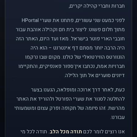
חברות וחברי קהילה יקרים,
לפני כמעט שני עשורים, פתחנו את שערי HPortal
מתוך חלום פשוט: ליצור בית חם וקהילה אוהבת עבור
חובבי הארי פוטר בישראל. מאז ועד היום, האתר הזה
היה הרבה יותר מסתם דף אינטרנט – הוא היה
הוגוורטס הווירטואלי של כולנו. מקום שבו נרקמו
חברויות אמת, נכתבו אין־ספור פאנפיקים, והתקיימו
דיונים סוערים אל תוך הלילה.
כעת, לאחר דרך ארוכה ומופלאה, הגענו בצער
להחלטה לסגור את שערי הפורטל ולהוריד את האתר
מהרשת. זהו סיומה של תקופה ופרק עצום ומשמעותי
עבורנו.
אנו רוצים לומר לכם
תודה מכל הלב
. תודה לכל מי