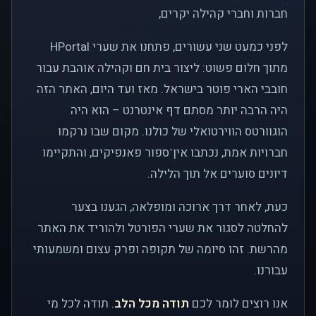
חברות וחברי קהילה יקרים,
לפני כמעט שני עשורים, פתחנו את שערי HPortal
מתוך חלום פשוט: ליצור בית חם וקהילה אוהבת עבור
חובבי הארי פוטר בישראל. מאז ועד היום, האתר הזה
היה הרבה יותר מסתם דף אינטרנט – הוא היה
הוגוורטס הווירטואלי של כולנו. מקום שבו נרקמו
חברויות אמת, נכתבו אין־ספור פאנפיקים, והתקיימו
דיונים סוערים אל תוך הלילה.
כעת, לאחר דרך ארוכה ומופלאה, הגענו בצער
להחלטה לסגור את שערי הפורטל ולהוריד את האתר
מהרשת. זהו סיומה של תקופה ופרק עצום ומשמעותי
עבורנו.
אנו רוצים לומר לכם
תודה מכל הלב
. תודה לכל מי