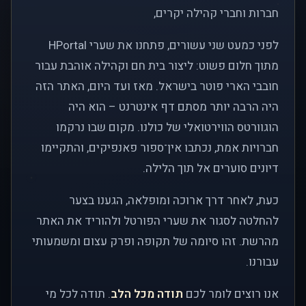
חברות וחברי קהילה יקרים,
לפני כמעט שני עשורים, פתחנו את שערי HPortal
מתוך חלום פשוט: ליצור בית חם וקהילה אוהבת עבור
חובבי הארי פוטר בישראל. מאז ועד היום, האתר הזה
היה הרבה יותר מסתם דף אינטרנט – הוא היה
הוגוורטס הווירטואלי של כולנו. מקום שבו נרקמו
חברויות אמת, נכתבו אין־ספור פאנפיקים, והתקיימו
דיונים סוערים אל תוך הלילה.
כעת, לאחר דרך ארוכה ומופלאה, הגענו בצער
להחלטה לסגור את שערי הפורטל ולהוריד את האתר
מהרשת. זהו סיומה של תקופה ופרק עצום ומשמעותי
עבורנו.
אנו רוצים לומר לכם
תודה מכל הלב
. תודה לכל מי