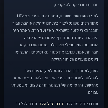
חברות וחברי קהילה יקרים,
לפני כמעט שני עשורים, פתחנו את שערי HPortal
מתוך חלום פשוט: ליצור בית חם וקהילה אוהבת עבור
חובבי הארי פוטר בישראל. מאז ועד היום, האתר הזה
היה הרבה יותר מסתם דף אינטרנט – הוא היה
הוגוורטס הווירטואלי של כולנו. מקום שבו נרקמו
חברויות אמת, נכתבו אין־ספור פאנפיקים, והתקיימו
דיונים סוערים אל תוך הלילה.
כעת, לאחר דרך ארוכה ומופלאה, הגענו בצער
להחלטה לסגור את שערי הפורטל ולהוריד את האתר
מהרשת. זהו סיומה של תקופה ופרק עצום ומשמעותי
עבורנו.
אנו רוצים לומר לכם
תודה מכל הלב
. תודה לכל מי