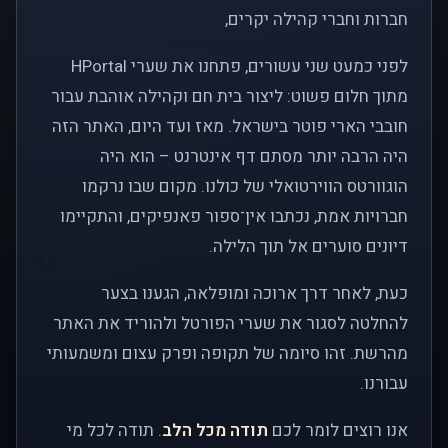
חברות וחברי קהילה יקרים,
לפני כמעט שני עשורים, פתחנו את שערי HPortal
מתוך חלום פשוט: ליצור בית חם וקהילה אוהבת עבור
חובבי הארי פוטר בישראל. מאז ועד היום, האתר הזה
היה הרבה יותר מסתם דף אינטרנט – הוא היה
הוגוורטס הווירטואלי של כולנו. מקום שבו נרקמו
חברויות אמת, נכתבו אין־ספור פאנפיקים, והתקיימו
דיונים סוערים אל תוך הלילה.
כעת, לאחר דרך ארוכה ומופלאה, הגענו בצער
להחלטה לסגור את שערי הפורטל ולהוריד את האתר
מהרשת. זהו סיומה של תקופה ופרק עצום ומשמעותי
עבורנו.
אנו רוצים לומר לכם
תודה מכל הלב
. תודה לכל מי