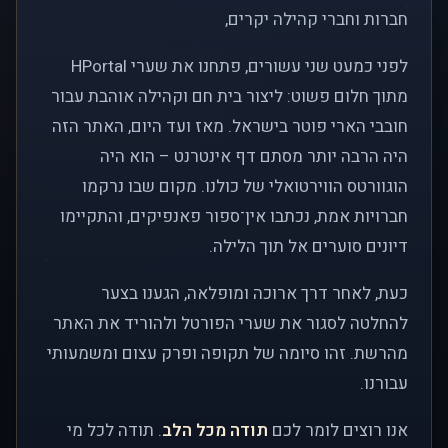
חברות וחברי קהילה יקרים,
לפני כמעט שני עשורים, פתחנו את שערי HPortal
מתוך חלום פשוט: ליצור בית חם וקהילה אוהבת עבור
חובבי הארי פוטר בישראל. מאז ועד היום, האתר הזה
היה הרבה יותר מסתם דף אינטרנט – הוא היה
הוגוורטס הווירטואלי של כולנו. מקום שבו נרקמו
חברויות אמת, נכתבו אין־ספור פאנפיקים, והתקיימו
דיונים סוערים אל תוך הלילה.
כעת, לאחר דרך ארוכה ומופלאה, הגענו בצער
להחלטה לסגור את שערי הפורטל ולהוריד את האתר
מהרשת. זהו סיומה של תקופה ופרק עצום ומשמעותי
עבורנו.
אנו רוצים לומר לכם
תודה מכל הלב
. תודה לכל מי