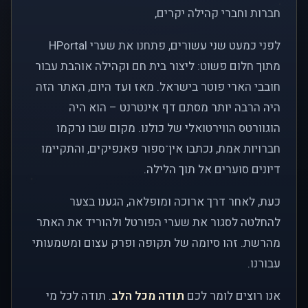
חברות וחברי קהילה יקרים,
לפני כמעט שני עשורים, פתחנו את שערי HPortal
מתוך חלום פשוט: ליצור בית חם וקהילה אוהבת עבור
חובבי הארי פוטר בישראל. מאז ועד היום, האתר הזה
היה הרבה יותר מסתם דף אינטרנט – הוא היה
הוגוורטס הווירטואלי של כולנו. מקום שבו נרקמו
חברויות אמת, נכתבו אין־ספור פאנפיקים, והתקיימו
דיונים סוערים אל תוך הלילה.
כעת, לאחר דרך ארוכה ומופלאה, הגענו בצער
להחלטה לסגור את שערי הפורטל ולהוריד את האתר
מהרשת. זהו סיומה של תקופה ופרק עצום ומשמעותי
עבורנו.
אנו רוצים לומר לכם
תודה מכל הלב
. תודה לכל מי