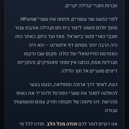
חברות וחברי קהילה יקרים,
לפני כמעט שני עשורים, פתחנו את שערי HPortal
מתוך חלום פשוט: ליצור בית חם וקהילה אוהבת עבור
חובבי הארי פוטר בישראל. מאז ועד היום, האתר הזה
היה הרבה יותר מסתם דף אינטרנט – הוא היה
הוגוורטס הווירטואלי של כולנו. מקום שבו נרקמו
חברויות אמת, נכתבו אין־ספור פאנפיקים, והתקיימו
דיונים סוערים אל תוך הלילה.
כעת, לאחר דרך ארוכה ומופלאה, הגענו בצער
להחלטה לסגור את שערי הפורטל ולהוריד את האתר
מהרשת. זהו סיומה של תקופה ופרק עצום ומשמעותי
עבורנו.
אנו רוצים לומר לכם
תודה מכל הלב
. תודה לכל מי