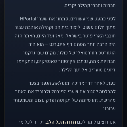
חברות וחברי קהילה יקרים,
לפני כמעט שני עשורים, פתחנו את שערי HPortal
מתוך חלום פשוט: ליצור בית חם וקהילה אוהבת עבור
חובבי הארי פוטר בישראל. מאז ועד היום, האתר הזה
היה הרבה יותר מסתם דף אינטרנט – הוא היה
הוגוורטס הווירטואלי של כולנו. מקום שבו נרקמו
חברויות אמת, נכתבו אין־ספור פאנפיקים, והתקיימו
דיונים סוערים אל תוך הלילה.
כעת, לאחר דרך ארוכה ומופלאה, הגענו בצער
להחלטה לסגור את שערי הפורטל ולהוריד את האתר
מהרשת. זהו סיומה של תקופה ופרק עצום ומשמעותי
עבורנו.
אנו רוצים לומר לכם
תודה מכל הלב
. תודה לכל מי