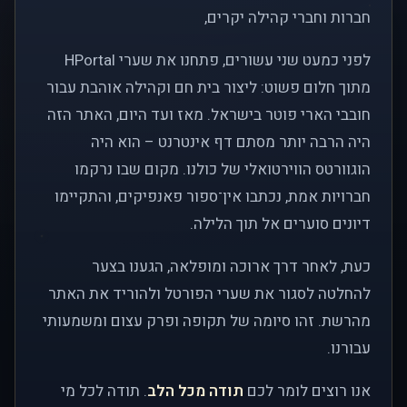
חברות וחברי קהילה יקרים,
לפני כמעט שני עשורים, פתחנו את שערי HPortal
מתוך חלום פשוט: ליצור בית חם וקהילה אוהבת עבור
חובבי הארי פוטר בישראל. מאז ועד היום, האתר הזה
היה הרבה יותר מסתם דף אינטרנט – הוא היה
הוגוורטס הווירטואלי של כולנו. מקום שבו נרקמו
חברויות אמת, נכתבו אין־ספור פאנפיקים, והתקיימו
דיונים סוערים אל תוך הלילה.
כעת, לאחר דרך ארוכה ומופלאה, הגענו בצער
להחלטה לסגור את שערי הפורטל ולהוריד את האתר
מהרשת. זהו סיומה של תקופה ופרק עצום ומשמעותי
עבורנו.
אנו רוצים לומר לכם
תודה מכל הלב
. תודה לכל מי