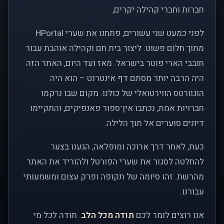
חברות וחברי קהילה יקרים,
לפני כמעט שני עשורים, פתחנו את שערי HPortal
מתוך חלום פשוט: ליצור בית חם וקהילה אוהבת עבור
חובבי הארי פוטר בישראל. מאז ועד היום, האתר הזה
היה הרבה יותר מסתם דף אינטרנט – הוא היה
הוגוורטס הווירטואלי של כולנו. מקום שבו נרקמו
חברויות אמת, נכתבו אין־ספור פאנפיקים, והתקיימו
דיונים סוערים אל תוך הלילה.
כעת, לאחר דרך ארוכה ומופלאה, הגענו בצער
להחלטה לסגור את שערי הפורטל ולהוריד את האתר
מהרשת. זהו סיומה של תקופה ופרק עצום ומשמעותי
עבורנו.
אנו רוצים לומר לכם
תודה מכל הלב
. תודה לכל מי