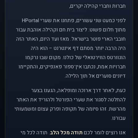
חברות וחברי קהילה יקרים,
לפני כמעט שני עשורים, פתחנו את שערי HPortal
מתוך חלום פשוט: ליצור בית חם וקהילה אוהבת עבור
חובבי הארי פוטר בישראל. מאז ועד היום, האתר הזה
היה הרבה יותר מסתם דף אינטרנט – הוא היה
הוגוורטס הווירטואלי של כולנו. מקום שבו נרקמו
חברויות אמת, נכתבו אין־ספור פאנפיקים, והתקיימו
דיונים סוערים אל תוך הלילה.
כעת, לאחר דרך ארוכה ומופלאה, הגענו בצער
להחלטה לסגור את שערי הפורטל ולהוריד את האתר
מהרשת. זהו סיומה של תקופה ופרק עצום ומשמעותי
עבורנו.
אנו רוצים לומר לכם
תודה מכל הלב
. תודה לכל מי