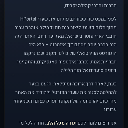
חברות וחברי קהילה יקרים,
לפני כמעט שני עשורים, פתחנו את שערי HPortal
מתוך חלום פשוט: ליצור בית חם וקהילה אוהבת עבור
חובבי הארי פוטר בישראל. מאז ועד היום, האתר הזה
היה הרבה יותר מסתם דף אינטרנט – הוא היה
הוגוורטס הווירטואלי של כולנו. מקום שבו נרקמו
חברויות אמת, נכתבו אין־ספור פאנפיקים, והתקיימו
דיונים סוערים אל תוך הלילה.
כעת, לאחר דרך ארוכה ומופלאה, הגענו בצער
להחלטה לסגור את שערי הפורטל ולהוריד את האתר
מהרשת. זהו סיומה של תקופה ופרק עצום ומשמעותי
עבורנו.
אנו רוצים לומר לכם
תודה מכל הלב
. תודה לכל מי