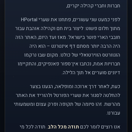
חברות וחברי קהילה יקרים,
לפני כמעט שני עשורים, פתחנו את שערי HPortal
מתוך חלום פשוט: ליצור בית חם וקהילה אוהבת עבור
חובבי הארי פוטר בישראל. מאז ועד היום, האתר הזה
היה הרבה יותר מסתם דף אינטרנט – הוא היה
הוגוורטס הווירטואלי של כולנו. מקום שבו נרקמו
חברויות אמת, נכתבו אין־ספור פאנפיקים, והתקיימו
דיונים סוערים אל תוך הלילה.
כעת, לאחר דרך ארוכה ומופלאה, הגענו בצער
להחלטה לסגור את שערי הפורטל ולהוריד את האתר
מהרשת. זהו סיומה של תקופה ופרק עצום ומשמעותי
עבורנו.
אנו רוצים לומר לכם
תודה מכל הלב
. תודה לכל מי