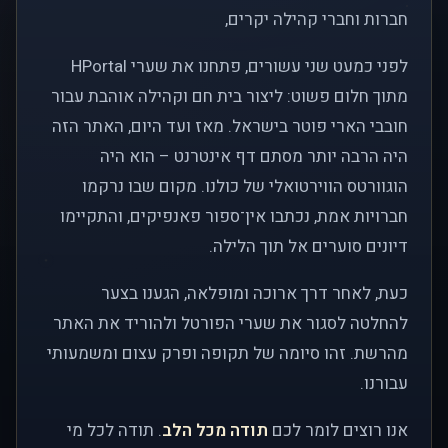
חברות וחברי קהילה יקרים,
לפני כמעט שני עשורים, פתחנו את שערי HPortal
מתוך חלום פשוט: ליצור בית חם וקהילה אוהבת עבור
חובבי הארי פוטר בישראל. מאז ועד היום, האתר הזה
היה הרבה יותר מסתם דף אינטרנט – הוא היה
הוגוורטס הווירטואלי של כולנו. מקום שבו נרקמו
חברויות אמת, נכתבו אין־ספור פאנפיקים, והתקיימו
דיונים סוערים אל תוך הלילה.
כעת, לאחר דרך ארוכה ומופלאה, הגענו בצער
להחלטה לסגור את שערי הפורטל ולהוריד את האתר
מהרשת. זהו סיומה של תקופה ופרק עצום ומשמעותי
עבורנו.
אנו רוצים לומר לכם
תודה מכל הלב
. תודה לכל מי