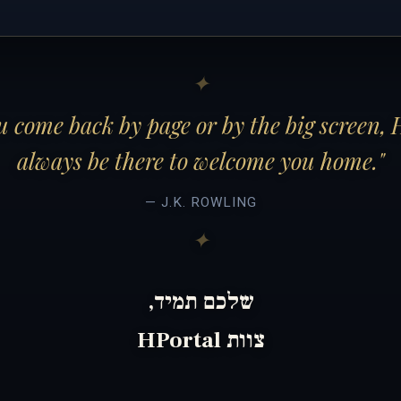
 come back by page or by the big screen, 
always be there to welcome you home."
— J.K. ROWLING
שלכם תמיד,
צוות HPortal