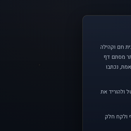
ם פשוט: ליצור בית חם וקהילה
ותר מסתם דף
אמת, נכתבו
ל ולהוריד את
ף ולקח חלק