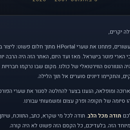
לה יקרים,
לפני כמעט שני עשורים, פתחנו את שערי HPortal מתוך חלו
י הארי פוטר בישראל. מאז ועד היום, האתר הזה היה הרבה י
ה הוגוורטס הווירטואלי של כולנו. מקום שבו נרקמו חברויות 
ם, והתקיימו דיונים סוערים אל תוך הלילה.
רוכה ומופלאה, הגענו בצער להחלטה לסגור את שערי הפורט
 סיומה של תקופה ופרק עצום ומשמעותי עבורנו.
לכם
תודה מכל הלב
. תודה לכל מי שקרא, כתב, התווכח, שית
יוחד הזה. בלעדיכם, כל הקסם הזה פשוט לא היה קורה.