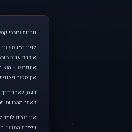
חברות וחברי קהי
אוהבת עבור חובב
אינטרנט – הוא הי
אין־ספור פאנפיקי
כעת, לאחר דרך א
האתר מהרשת. זהו
אנו רוצים לומר 
ביצירת המקום המ