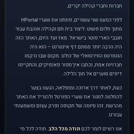
חברות וחברי קהילה יקרים,
לפני כמעט שני עשורים, פתחנו את שערי HPortal
מתוך חלום פשוט: ליצור בית חם וקהילה אוהבת עבור
חובבי הארי פוטר בישראל. מאז ועד היום, האתר הזה
היה הרבה יותר מסתם דף אינטרנט – הוא היה
הוגוורטס הווירטואלי של כולנו. מקום שבו נרקמו
חברויות אמת, נכתבו אין־ספור פאנפיקים, והתקיימו
דיונים סוערים אל תוך הלילה.
כעת, לאחר דרך ארוכה ומופלאה, הגענו בצער
להחלטה לסגור את שערי הפורטל ולהוריד את האתר
מהרשת. זהו סיומה של תקופה ופרק עצום ומשמעותי
עבורנו.
אנו רוצים לומר לכם
תודה מכל הלב
. תודה לכל מי