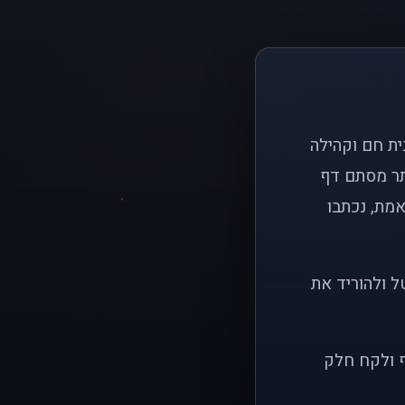
ם פשוט: ליצור בית חם וקהילה
ותר מסתם דף
אמת, נכתבו
ל ולהוריד את
ף ולקח חלק