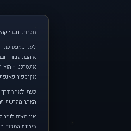
חברות וחברי קהי
אוהבת עבור חובב
אינטרנט – הוא הי
אין־ספור פאנפיקי
כעת, לאחר דרך א
האתר מהרשת. זהו
אנו רוצים לומר 
ביצירת המקום המ