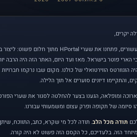
לה יקרים,
לפני כמעט שני עשורים, פתחנו את שערי HPortal מתוך חלו
י הארי פוטר בישראל. מאז ועד היום, האתר הזה היה הרבה י
ה הוגוורטס הווירטואלי של כולנו. מקום שבו נרקמו חברויות 
ם, והתקיימו דיונים סוערים אל תוך הלילה.
רוכה ומופלאה, הגענו בצער להחלטה לסגור את שערי הפורט
 סיומה של תקופה ופרק עצום ומשמעותי עבורנו.
לכם
תודה מכל הלב
. תודה לכל מי שקרא, כתב, התווכח, שית
יוחד הזה. בלעדיכם, כל הקסם הזה פשוט לא היה קורה.