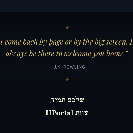
 come back by page or by the big screen, 
always be there to welcome you home."
— J.K. ROWLING
שלכם תמיד,
צוות HPortal