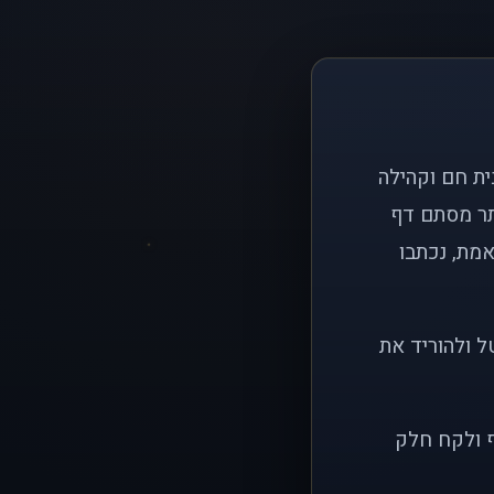
ם פשוט: ליצור בית חם וקהילה
ותר מסתם דף
אמת, נכתבו
ל ולהוריד את
ף ולקח חלק