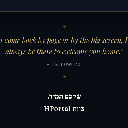
 come back by page or by the big screen, 
always be there to welcome you home."
— J.K. ROWLING
שלכם תמיד,
צוות HPortal