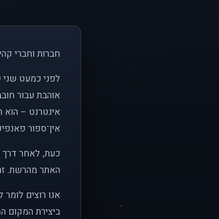
חברות וחברי קהי
אוהבת עבור חובב
אינטרנט – הוא הי
אין־ספור פאנפיקי
כעת, לאחר דרך א
האתר מהרשת. זהו
אנו רוצים לומר 
ביצירת המקום המ