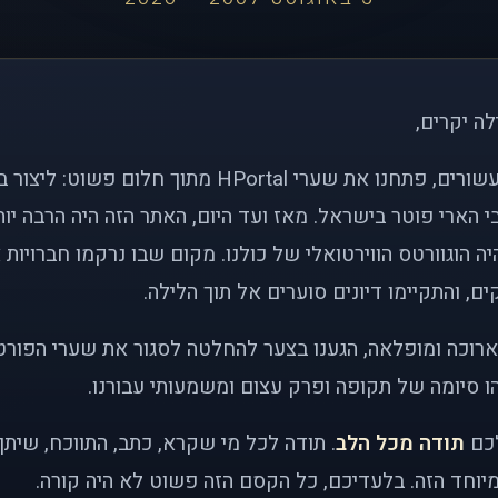
לה יקרים,
לפני כמעט שני עשורים, פתחנו את שערי HPortal מתוך חלו
י הארי פוטר בישראל. מאז ועד היום, האתר הזה היה הרבה י
ה הוגוורטס הווירטואלי של כולנו. מקום שבו נרקמו חברויות 
ם, והתקיימו דיונים סוערים אל תוך הלילה.
רוכה ומופלאה, הגענו בצער להחלטה לסגור את שערי הפורט
 סיומה של תקופה ופרק עצום ומשמעותי עבורנו.
לכם
תודה מכל הלב
. תודה לכל מי שקרא, כתב, התווכח, שית
יוחד הזה. בלעדיכם, כל הקסם הזה פשוט לא היה קורה.