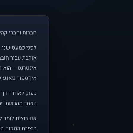
חברות וחברי קהי
אוהבת עבור חובב
אינטרנט – הוא הי
אין־ספור פאנפיקי
כעת, לאחר דרך א
האתר מהרשת. זהו
אנו רוצים לומר 
ביצירת המקום המ