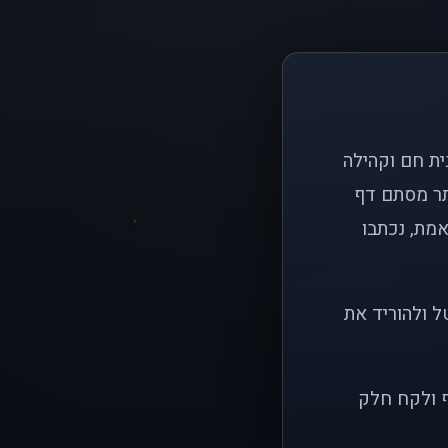
ם פשוט: ליצור בית חם וקהילה
ותר מסתם דף
אמת, נכתבו
ל ולהוריד את
ף ולקח חלק