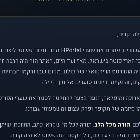
לה יקרים,
לפני כמעט שני עשורים, פתחנו את שערי HPortal מתוך חלו
י הארי פוטר בישראל. מאז ועד היום, האתר הזה היה הרבה י
ה הוגוורטס הווירטואלי של כולנו. מקום שבו נרקמו חברויות 
ם, והתקיימו דיונים סוערים אל תוך הלילה.
רוכה ומופלאה, הגענו בצער להחלטה לסגור את שערי הפורט
 סיומה של תקופה ופרק עצום ומשמעותי עבורנו.
לכם
תודה מכל הלב
. תודה לכל מי שקרא, כתב, התווכח, שית
יוחד הזה. בלעדיכם, כל הקסם הזה פשוט לא היה קורה.