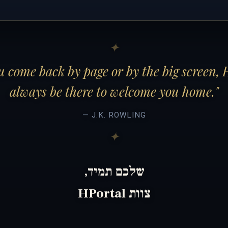
 come back by page or by the big screen, 
always be there to welcome you home."
— J.K. ROWLING
שלכם תמיד,
צוות HPortal