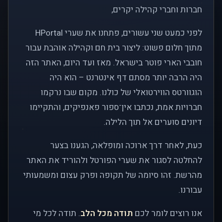
חברות וחברי קהילה יקרים,
לפני כמעט שני עשורים, פתחנו את שערי HPortal
מתוך חלום פשוט: ליצור בית חם וקהילה אוהבת עבור
חובבי הארי פוטר בישראל. מאז ועד היום, האתר הזה
היה הרבה יותר מסתם דף אינטרנט – הוא היה
הוגוורטס הווירטואלי של כולנו. מקום שבו נרקמו
חברויות אמת, נכתבו אין־ספור פאנפיקים, והתקיימו
דיונים סוערים אל תוך הלילה.
כעת, לאחר דרך ארוכה ומופלאה, הגענו בצער
להחלטה לסגור את שערי הפורטל ולהוריד את האתר
מהרשת. זהו סיומה של תקופה ופרק עצום ומשמעותי
עבורנו.
אנו רוצים לומר לכם
תודה מכל הלב
. תודה לכל מי