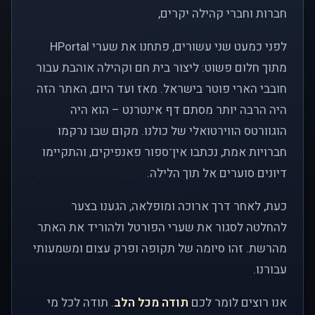
חברות וחברי קהילה יקרים,
לפני כמעט שני עשורים, פתחנו את שערי HPortal
מתוך חלום פשוט: ליצור בית חם וקהילה אוהבת עבור
חובבי הארי פוטר בישראל. מאז ועד היום, האתר הזה
היה הרבה יותר מסתם דף אינטרנט – הוא היה
הוגוורטס הווירטואלי של כולנו. מקום שבו נרקמו
חברויות אמת, נכתבו אין־ספור פאנפיקים, והתקיימו
דיונים סוערים אל תוך הלילה.
כעת, לאחר דרך ארוכה ומופלאה, הגענו בצער
להחלטה לסגור את שערי הפורטל ולהוריד את האתר
מהרשת. זהו סיומה של תקופה ופרק עצום ומשמעותי
עבורנו.
אנו רוצים לומר לכם
תודה מכל הלב
. תודה לכל מי