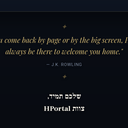
 come back by page or by the big screen, 
always be there to welcome you home."
— J.K. ROWLING
שלכם תמיד,
צוות HPortal