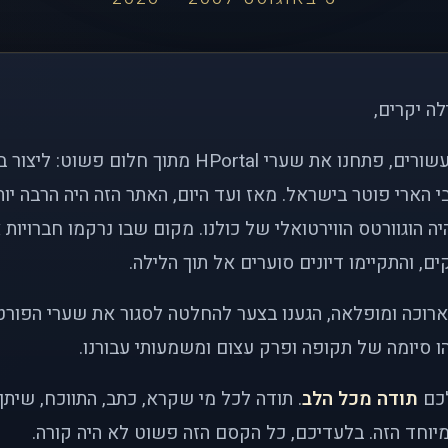
לה יקרים,
לפני כמעט שני עשורים, פתחנו את שערי HPortal מתוך חלו
י הארי פוטר בישראל. מאז ועד היום, האתר הזה היה הרבה י
ה הוגוורטס הווירטואלי של כולנו. מקום שבו נרקמו חברויות 
ם, והתקיימו דיונים סוערים אל תוך הלילה.
רוכה ומופלאה, הגענו בצער להחלטה לסגור את שערי הפורט
 סיומה של תקופה ופרק עצום ומשמעותי עבורנו.
לכם
תודה מכל הלב
. תודה לכל מי שקרא, כתב, התווכח, שית
יוחד הזה. בלעדיכם, כל הקסם הזה פשוט לא היה קורה.