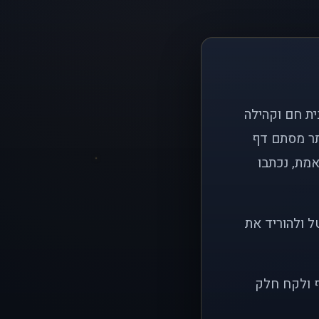
ם פשוט: ליצור בית חם וקהילה
ותר מסתם דף
אמת, נכתבו
ל ולהוריד את
ף ולקח חלק