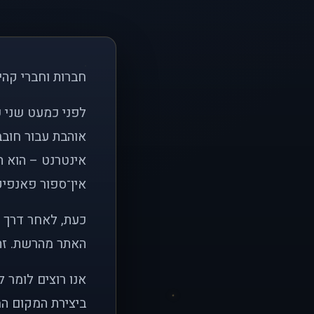
חברות וחברי קהי
אוהבת עבור חובב
אינטרנט – הוא הי
אין־ספור פאנפיקי
כעת, לאחר דרך א
האתר מהרשת. זהו
אנו רוצים לומר 
ביצירת המקום המ