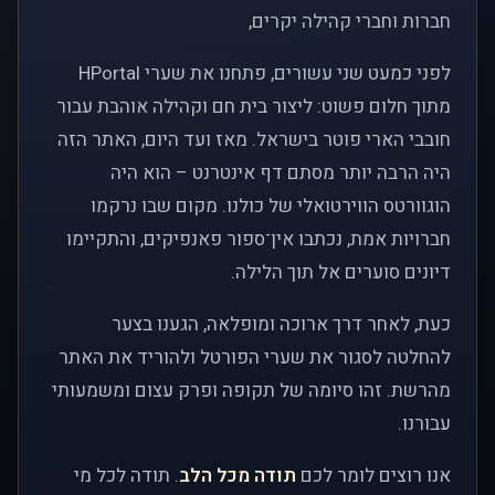
חברות וחברי קהילה יקרים,
לפני כמעט שני עשורים, פתחנו את שערי HPortal
מתוך חלום פשוט: ליצור בית חם וקהילה אוהבת עבור
חובבי הארי פוטר בישראל. מאז ועד היום, האתר הזה
היה הרבה יותר מסתם דף אינטרנט – הוא היה
הוגוורטס הווירטואלי של כולנו. מקום שבו נרקמו
חברויות אמת, נכתבו אין־ספור פאנפיקים, והתקיימו
דיונים סוערים אל תוך הלילה.
כעת, לאחר דרך ארוכה ומופלאה, הגענו בצער
להחלטה לסגור את שערי הפורטל ולהוריד את האתר
מהרשת. זהו סיומה של תקופה ופרק עצום ומשמעותי
עבורנו.
אנו רוצים לומר לכם
תודה מכל הלב
. תודה לכל מי