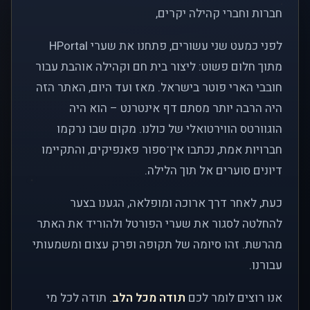
חברות וחברי קהילה יקרים,
לפני כמעט שני עשורים, פתחנו את שערי HPortal
מתוך חלום פשוט: ליצור בית חם וקהילה אוהבת עבור
חובבי הארי פוטר בישראל. מאז ועד היום, האתר הזה
היה הרבה יותר מסתם דף אינטרנט – הוא היה
הוגוורטס הווירטואלי של כולנו. מקום שבו נרקמו
חברויות אמת, נכתבו אין־ספור פאנפיקים, והתקיימו
דיונים סוערים אל תוך הלילה.
כעת, לאחר דרך ארוכה ומופלאה, הגענו בצער
להחלטה לסגור את שערי הפורטל ולהוריד את האתר
מהרשת. זהו סיומה של תקופה ופרק עצום ומשמעותי
עבורנו.
אנו רוצים לומר לכם
תודה מכל הלב
. תודה לכל מי