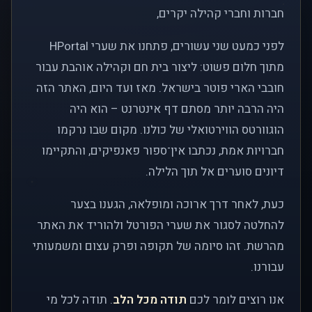
חברות וחברי קהילה יקרים,
לפני כמעט שני עשורים, פתחנו את שערי HPortal
מתוך חלום פשוט: ליצור בית חם וקהילה אוהבת עבור
חובבי הארי פוטר בישראל. מאז ועד היום, האתר הזה
היה הרבה יותר מסתם דף אינטרנט – הוא היה
הוגוורטס הווירטואלי של כולנו. מקום שבו נרקמו
חברויות אמת, נכתבו אין־ספור פאנפיקים, והתקיימו
דיונים סוערים אל תוך הלילה.
כעת, לאחר דרך ארוכה ומופלאה, הגענו בצער
להחלטה לסגור את שערי הפורטל ולהוריד את האתר
מהרשת. זהו סיומה של תקופה ופרק עצום ומשמעותי
עבורנו.
אנו רוצים לומר לכם
תודה מכל הלב
. תודה לכל מי