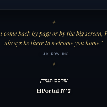
 come back by page or by the big screen, 
always be there to welcome you home."
— J.K. ROWLING
שלכם תמיד,
צוות HPortal