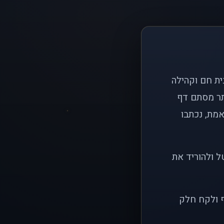
ם פשוט: ליצור בית חם וקהילה
ותר מסתם דף
אמת, נכתבו
ל ולהוריד את
ף ולקח חלק