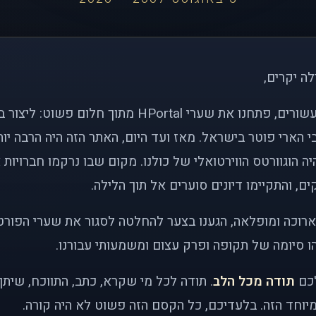
לה יקרים,
לפני כמעט שני עשורים, פתחנו את שערי HPortal מתוך חלו
י הארי פוטר בישראל. מאז ועד היום, האתר הזה היה הרבה י
ה הוגוורטס הווירטואלי של כולנו. מקום שבו נרקמו חברויות 
ם, והתקיימו דיונים סוערים אל תוך הלילה.
רוכה ומופלאה, הגענו בצער להחלטה לסגור את שערי הפורט
 סיומה של תקופה ופרק עצום ומשמעותי עבורנו.
לכם
תודה מכל הלב
. תודה לכל מי שקרא, כתב, התווכח, שית
יוחד הזה. בלעדיכם, כל הקסם הזה פשוט לא היה קורה.