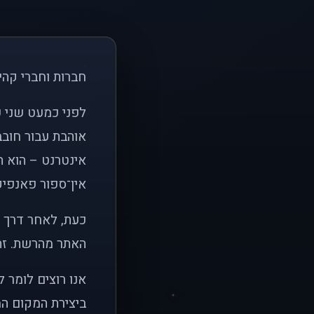
חברות וחברי קהי
אוהבת עבור חובב
אינטרנט – הוא הי
אין־ספור פאנפיקי
כעת, לאחר דרך א
האתר מהרשת. זהו
אנו רוצים לומר 
ביצירת המקום המ