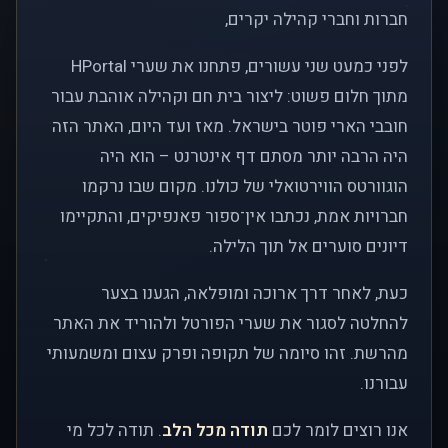
חברות וחברי קהילה יקרים,
לפני כמעט שני עשורים, פתחנו את שערי HPortal
מתוך חלום פשוט: ליצור בית חם וקהילה אוהבת עבור
חובבי הארי פוטר בישראל. מאז ועד היום, האתר הזה
היה הרבה יותר מסתם דף אינטרנט – הוא היה
הוגוורטס הווירטואלי של כולנו. מקום שבו נרקמו
חברויות אמת, נכתבו אין־ספור פאנפיקים, והתקיימו
דיונים סוערים אל תוך הלילה.
כעת, לאחר דרך ארוכה ומופלאה, הגענו בצער
להחלטה לסגור את שערי הפורטל ולהוריד את האתר
מהרשת. זהו סיומה של תקופה ופרק עצום ומשמעותי
עבורנו.
אנו רוצים לומר לכם
תודה מכל הלב
. תודה לכל מי