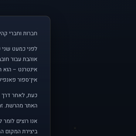
חברות וחברי קהי
אוהבת עבור חובב
אינטרנט – הוא הי
אין־ספור פאנפיקי
כעת, לאחר דרך א
האתר מהרשת. זהו
אנו רוצים לומר 
ביצירת המקום המ