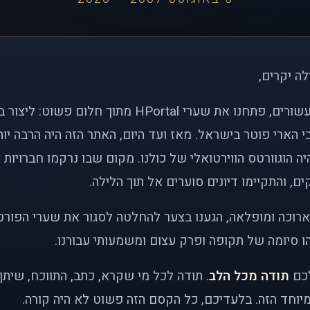
לה יקרים,
לפני כמעט שני עשורים, פתחנו את שערי HPortal מתוך חלו
י הארי פוטר בישראל. מאז ועד היום, האתר הזה היה הרבה י
ה הוגוורטס הווירטואלי של כולנו. מקום שבו נרקמו חברויות 
ם, והתקיימו דיונים סוערים אל תוך הלילה.
רוכה ומופלאה, הגענו בצער להחלטה לסגור את שערי הפורט
 סיומה של תקופה ופרק עצום ומשמעותי עבורנו.
לכם
תודה מכל הלב
. תודה לכל מי שקרא, כתב, התווכח, שית
יוחד הזה. בלעדיכם, כל הקסם הזה פשוט לא היה קורה.