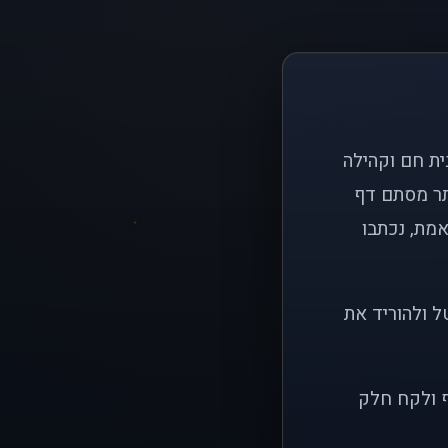
ם פשוט: ליצור בית חם וקהילה
ותר מסתם דף
אמת, נכתבו
ל ולהוריד את
ף ולקח חלק