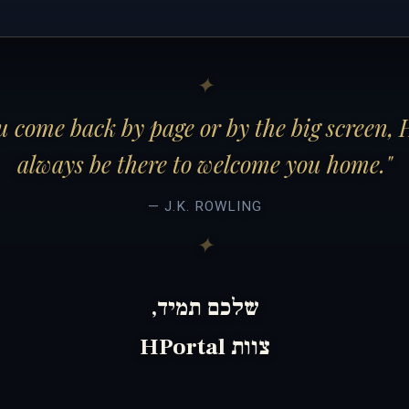
 come back by page or by the big screen, 
always be there to welcome you home."
— J.K. ROWLING
שלכם תמיד,
צוות HPortal